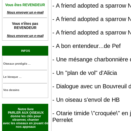
- A friend adopted a sparrow 
Vous êtes REVENDEUR
Nous envoyer un e-mail
- A friend adopted a sparrow 
Vous n'êtes pas
REVENDEUR
- A friend adopted a sparrow 
Nous envoyer un e-mail
- A bon entendeur...de Pef
INFOS
- Une mésange charbonnière 
Oiseaux protégés ...
- Un "plan de vol" d'Alicia
Le kiosque ...
- Dialogue avec un Bouvreuil 
Vos dessins
- Un oiseau s'envol de HB
Notre livre
- Otarie timide \"croquée\" en
PARLER AUX OISEAUX
donne les clés pour
Perrelet
observer, chanter
avec les oiseaux en jouant de
nos appeaux