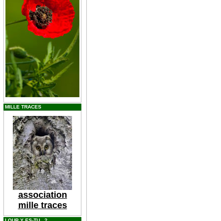
MILLE TRACES
association
mille traces
LOUP Y ES-TU...?