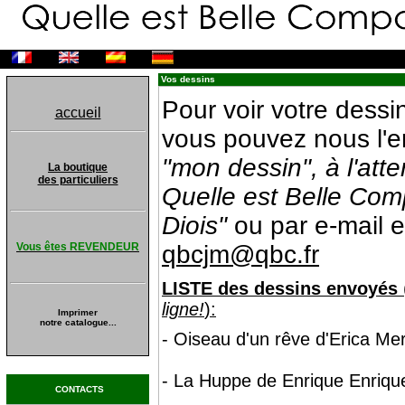
Vos dessins
Pour voir votre dessi
accueil
vous pouvez nous l'en
"mon dessin", à l'at
La boutique
des particuliers
Quelle est Belle Co
Diois"
ou par e-mail e
Vous êtes REVENDEUR
qbcjm@qbc.fr
LISTE des dessins envoyés
ligne!
):
Imprimer
notre catalogue...
- Oiseau d'un rêve d'Erica Me
- La Huppe de Enrique Enriqu
CONTACTS