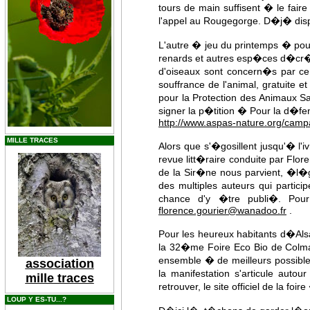
tours de main suffisent � le fair
l'appel au Rougegorge. D�j� dispo
L'autre � jeu du printemps � po
renards et autres esp�ces d�cr�
d'oiseaux sont concern�s par ce 
souffrance de l'animal, gratuite 
pour la Protection des Animaux S
signer la p�tition � Pour la d�fen
http://www.aspas-nature.org/campa
MILLE TRACES
Alors que s'�gosillent jusqu'� l'i
revue litt�raire conduite par Flor
de la Sir�ne nous parvient, �l�g
des multiples auteurs qui partici
chance d'y �tre publi�. Pou
florence.gourier@wanadoo.fr
.
Pour les heureux habitants d�Al
la 32�me Foire Eco Bio de Colmar
ensemble � de meilleurs possibles
association
la manifestation s'articule aut
mille traces
retrouver, le site officiel de la foire 
LOUP Y ES-TU...?