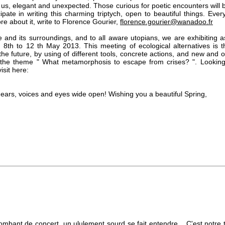
us, elegant and unexpected. Those curious for poetic encounters will 
ipate in writing this charming triptych, open to beautiful things. Ever
e about it, write to Florence Gourier,
florence.gourier@wanadoo.fr
ce and its surroundings, and to all aware utopians, we are exhibiting 
8th to 12 th May 2013. This meeting of ecological alternatives is t
or the future, by using of different tools, concrete actions, and new and 
d the theme " What metamorphosis to escape from crises? ". Lookin
visit here:
p ears, voices and eyes wide open! Wishing you a beautiful Spring,
 tombant de concert, un ululement sourd se fait entendre... C'est notre