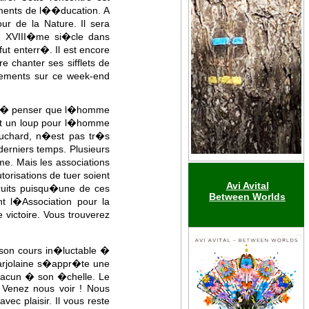
ments de l��ducation. A
ur de la Nature. Il sera
au XVIII�me si�cle dans
ut enterr�. Il est encore
re chanter ses sifflets de
nements sur ce week-end
� � penser que l�homme
est un loup pour l�homme
ouchard, n�est pas tr�s
derniers temps. Plusieurs
e. Mais les associations
orisations de tuer soient
Avi Avital
fruits puisqu�une de ces
Between Worlds
nt l�Association pour la
victoire. Vous trouverez
t son cours in�luctable �
Marjolaine s�appr�te une
hacun � son �chelle. Le
 Venez nous voir ! Nous
c plaisir. Il vous reste