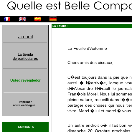
La Feuille!
accueil
La Feuille d'Automne
La tienda
de particulares
Chers amis des oiseaux,
C�est toujours dans la joie que n
Usted revendedor
aussi � l�arriv�e, lorsque vou
d�Alexandre H�rault le journal
Fran�ois Morel. Nous lui sommes 
pleine nature, recueilli dans l��
Imprimer
partager des choses qui nous ti
notre catalogue...
vivre. Merci � lui et merci � vous
Un autre endroit o� il fait bon
CONTACTS
dimanche 20 Octobre prochains,