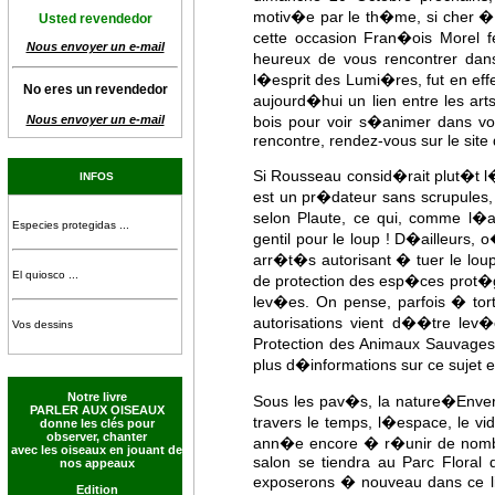
motiv�e par le th�me, si cher �
Usted revendedor
cette occasion Fran�ois Morel fe
Nous envoyer un e-mail
heureux de vous rencontrer dan
l�esprit des Lumi�res, fut en effe
No eres un revendedor
aujourd�hui un lien entre les arts
Nous envoyer un e-mail
bois pour voir s�animer dans vo
rencontre, rendez-vous sur le sit
Si Rousseau consid�rait plut�
INFOS
est un pr�dateur sans scrupules
selon Plaute, ce qui, comme l�
Especies protegidas ...
gentil pour le loup ! D�ailleurs,
arr�t�s autorisant � tuer le lou
El quiosco ...
de protection des esp�ces prot�g�e
lev�es. On pense, parfois � tort
autorisations vient d��tre lev�e
Vos dessins
Protection des Animaux Sauvages 
plus d�informations sur ce sujet e
Notre livre
Sous les pav�s, la nature�Envers 
PARLER AUX OISEAUX
travers le temps, l�espace, le v
donne les clés pour
observer, chanter
ann�e encore � r�unir de nombre
avec les oiseaux en jouant de
salon se tiendra au Parc Floral
nos appeaux
exposerons � nouveau dans ce li
Edition