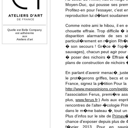
Moyen-Duc, qui pousse ses premier
Profitez-en pour l'essayer, c'est
reproduction lui d�liant soudainem
Comme notre ami le hibou, il en e
Quelle est Belle Company
chouette effraie. Trop difficile 
est adhérente
disparition alarmante de ses si
aux
Ateliers d'art
particuli�rement en r�gion Rh�
� son secours ! Gr�ce � l'op�ra
sauvages), chacun peut agir pour e
� poser des nichoirs � Effraie �
plans de construction de nichoirs 
En parlant d'avenir menac�, juste
le prot�gerons griffes, becs et o
France, signez la p�tition Pour la 
http://www.mesopinions.com/petit
l'association Ferus, premi�re ass
plus,
www.ferus.fr
.) Avis aux esp
rencontres de l'alter-�cologie P
dans le m�me bateau �, tout un 
Plus d'infos sur le site de
Primev
chance d'exposer depuis plus de 4
f�vrier 2013. Pour en savoir