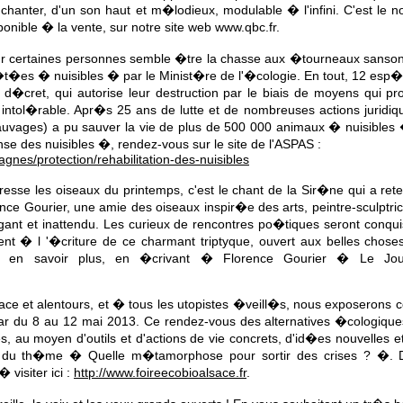
e chanter, d'un son haut et m�lodieux, modulable � l'infini. C'est le 
nible � la vente, sur notre site web www.qbc.fr.
ur certaines personnes semble �tre la chasse aux �tourneaux sanso
t�es � nuisibles � par le Minist�re de l'�cologie. En tout, 12 es
d�cret, qui autorise leur destruction par le biais de moyens qui pr
et intol�rable. Apr�s 25 ans de lutte et de nombreuses actions juridiq
auvages) a pu sauver la vie de plus de 500 000 animaux � nuisibles �
se des nuisibles �, rendez-vous sur le site de l'ASPAS :
gnes/protection/rehabilitation-des-nuisibles
vresse les oiseaux du printemps, c'est le chant de la Sir�ne qui a rete
ence Gourier, une amie des oiseaux inspir�e des arts, peintre-sculptri
ant et inattendu. Les curieux de rencontres po�tiques seront conqui
pent � l '�criture de ce charmant triptyque, ouvert aux belles chos
r en savoir plus, en �crivant � Florence Gourier � Le Jo
sace et alentours, et � tous les utopistes �veill�s, nous exposer
 du 8 au 12 mai 2013. Ce rendez-vous des alternatives �cologiques 
, au moyen d'outils et d'actions de vie concrets, d'id�es nouvelles 
our du th�me � Quelle m�tamorphose pour sortir des crises ? �. D
� visiter ici :
http://www.foireecobioalsace.fr
.