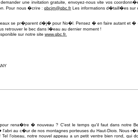
demander une invitation gratuite, envoyez-nous vite vos coordonn�
on. Pour nous �crire :
qbcjm@qbc.fr
Les informations d�taill�es sur
appeaux se pr�parent d�j� pour No�l. Pensez � en faire autant et 
us retrouver le bec dans l�eau au dernier moment !
sponible sur notre site
www.qbc.fr.
ANY
pour rena�tre � nouveau ? C'est le temps qu'il faut dans notre Be
 l'abri au c�ur de nos montagnes porteuses du Haut-Diois. Nous r�
Tel l'oiseau, notre nouvel appeau a un petit ventre bien rond, qui d