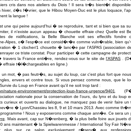
s cris dans nos ateliers du Diois ! Il sera tr�s bient�t disponible
 en hiver, d�s f�vrier, que le Hibou Moyen-Duc est le plus loquace, l'
ent la langue !
st une qui peine aujourd'hui � se reproduire, tant et si bien que sa s
� imiter, il n'existe aucun appeau � chouette effraie chez Quelle est
tes de nidifications, la Belle Blanche voit ses effectifs fondre
ne-Alpes, o� l'esp�ce est consid�r�e comme vuln�rable, bien qu
tion � 1 clocher/1 chouette � lanc�e par l'ASPAS (association de
nrayer ce triste constat. Pour participer � cette campagne de protecti
 travers la France enti�re, rendez-vous sur le site de
l'ASPAS
. (D�
� effraie t�l�chargeables en ligne.)
 un mot, � pas feutr�s, au sujet du loup, car c'est plus fort que nous
ngles, envers et contre tous. Si vous pensez comme nous, que le lou
Survie du Loup en France avant qu'il ne soit trop tard :
ion/nature-environnement/protection-loup-france-urgence/9401
. (P�
ociation nationale pour la conservation de l'ours, du lynx et du loup 
rits curieux et ouverts au dialogue, ne manquez pas de venir faire 
rimev�re � Lyon/Chassieu les 8, 9 et 10 mars 2013. Avec comme th�me
programme ! Nous y exposerons comme chaque ann�e. Ce sera un plai
�re
. Mais avant, cap sur N�renberg, � la plus belle foire aux jouets
0 ans maintenant � la Spielwarenmesse / International Toy Fair N�re
 plus sur ce salon exclusivement r�serv� aux professionnel