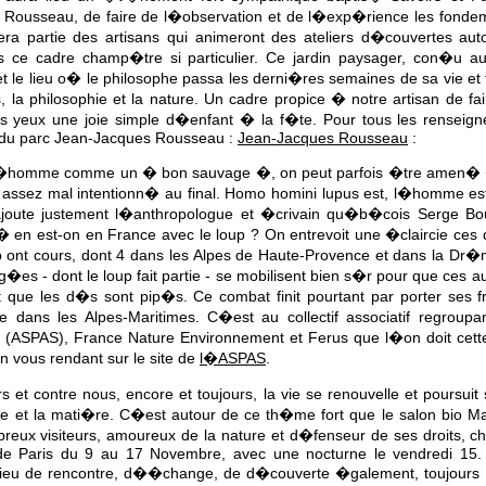
 Rousseau, de faire de l�observation et de l�exp�rience les fonde
ra partie des artisans qui animeront des ateliers d�couvertes auto
s ce cadre champ�tre si particulier. Ce jardin paysager, con�u 
t le lieu o� le philosophe passa les derni�res semaines de sa vie et f
, la philosophie et la nature. Un cadre propice � notre artisan de fai
s yeux une joie simple d�enfant � la f�te. Pour tous les renseig
e du parc Jean-Jacques Rousseau :
Jean-Jacques Rousseau
:
t l�homme comme un � bon sauvage �, on peut parfois �tre amen
, assez mal intentionn� au final. Homo homini lupus est, l�homme 
ajoute justement l�anthropologue et �crivain qu�b�cois Serge B
 o� en est-on en France avec le loup ? On entrevoit une �claircie ces 
p ont cours, dont 4 dans les Alpes de Haute-Provence et dans la Dr�m
s - dont le loup fait partie - se mobilisent bien s�r pour que ces aut
 que les d�s sont pip�s. Ce combat finit pourtant par porter ses 
 dans les Alpes-Maritimes. C�est au collectif associatif regroupa
(ASPAS), France Nature Environnement et Ferus que l�on doit cette 
n vous rendant sur le site de
l�ASPAS
.
et contre nous, encore et toujours, la vie se renouvelle et poursui
ide et la mati�re. C�est autour de ce th�me fort que le salon bio 
ux visiteurs, amoureux de la nature et d�fenseur de ses droits, c
 de Paris du 9 au 17 Novembre, avec une nocturne le vendredi 15.
eu de rencontre, d��change, de d�couverte �galement, toujours ave