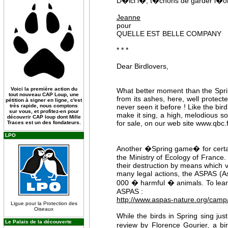
D�ici l�, t�chons de garder l�orei
Jeanne
pour
QUELLE EST BELLE COMPANY
* * *
Dear Birdlovers,
Voici la première action du
What better moment than the Sprin
tout nouveau CAP Loup, une
from its ashes, here, well protec
pétition à signer en ligne, c'est
très rapide, nous comptons
never seen it before ! Like the bir
sur vous, et profitez-en pour
make it sing, a high, melodious so
découvrir CAP loup dont Mille
for sale, on our web site www.qbc.f
Traces est un des fondateurs.
LPO
Another �Spring game� for certai
the Ministry of Ecology of France.
their destruction by means which v
many legal actions, the ASPAS (As
000 � harmful � animals. To learn
ASPAS :
http://www.aspas-nature.org/campa
Ligue pour la Protection des
Oiseaux
While the birds in Spring sing just
Le Palais de la découverte
review by Florence Gourier, a bir