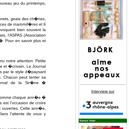
nouveau jeu du printemps,
nnets, geais des ch�nes,
p�ces de mammif�res et 6
ovoquent bien souvent la
ues, l'ASPAS (Association
. Pour en savoir plus et
nu notre attention. Petite
ce et �crivain, Le Journal
s par le style d�paysant
es. Chacun peut tenter sa
urnal de la Sir�ne �
Interview sur
ons comme chaque ann�e �
est l'occasion de croire
et ouvertes. Cette ann�e,
ans l'attente de vous y
france Inter