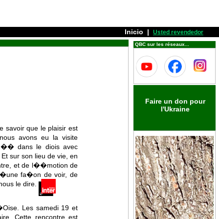
Inicio
|
Usted revendedor
QBC sur les réseaux...
Faire un don pour
l'Ukraine
savoir que le plaisir est
nous avons eu la visite
� �� dans le diois avec
 sur son lieu de vie, en
ontre, et de l��motion de
d�une fa�on de voir, de
nous le dire.
�Oise. Les samedi 19 et
re. Cette rencontre est