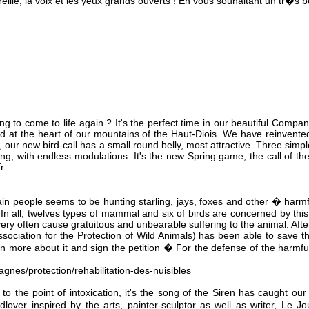
lle, la voix et les yeux grands ouverts ! En vous souhaitant un tr�s 
g to come to life again ? It's the perfect time in our beautiful Compa
ted at the heart of our mountains of the Haut-Diois. We have reinvent
d, our new bird-call has a small round belly, most attractive. Three sim
ng, with endless modulations. It's the new Spring game, the call of th
r.
n people seems to be hunting starling, jays, foxes and other � harm
 In all, twelves types of mammal and six of birds are concerned by thi
ery often cause gratuitous and unbearable suffering to the animal. Aft
sociation for the Protection of Wild Animals) has been able to save t
 more about it and sign the petition � For the defense of the harmful
gnes/protection/rehabilitation-des-nuisibles
 to the point of intoxication, it's the song of the Siren has caught our a
dlover inspired by the arts, painter-sculptor as well as writer, Le 