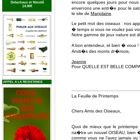
encore quelques jours pour nous 
Delachaux et Niestlé
14.90€
enverrons une entr�e pour le sal
le site de
Marjolaine
.
Le petit mot des oiseaux : nos 
� temps si vous ne voulez pas vo
Notre gamme de jeux nature est di
A bon entendeur, et bien � vous !
Amiti�s des monts dr�mois,
Jeanne
Pour QUELLE EST BELLE COMP
APPEL A LA RESISTANCE
La Feuille de Printemps
Chers Amis des Oiseaux,
Quoi de mieux que le printemps 
na�tre un nouvel OISEAU, bien �
comme vous ne l'avez jamais vu ! 