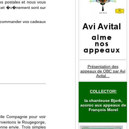
es postales et nous vous
 cet �v�nement sont sur
� commander vos cadeaux
Présentation des
appeaux de QBC par Avi
Avital...
COLLECTOR!
la chanteuse Bjork,
accroc aux appeaux de
François Morel
lle Compagnie pour voir
inventons le Rougegorge,
onne envie. Trois simples