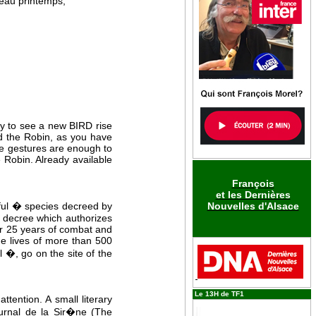
beau printemps,
ny to see a new BIRD rise
ed the Robin, as you have
ple gestures are enough to
e Robin. Already available
François
et les Dernières
ful � species decreed by
Nouvelles d'Alsace
s decree which authorizes
er 25 years of combat and
he lives of more than 500
 �, go on the site of the
Le 13H de TF1
ttention. A small literary
Journal de la Sir�ne (The