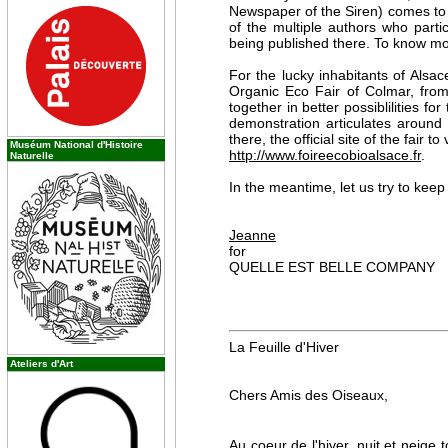
Newspaper of the Siren) comes to 
of the multiple authors who partic
being published there. To know mor
For the lucky inhabitants of Alsa
Organic Eco Fair of Colmar, from 
together in better possiblilities f
demonstration articulates aroun
there, the official site of the fair to 
Muséum National d'Histoire
http://www.foireecobioalsace.fr
.
Naturelle
In the meantime, let us try to kee
Jeanne
for
QUELLE EST BELLE COMPANY
La Feuille d'Hiver
Ateliers d'Art
Chers Amis des Oiseaux,
Au coeur de l'hiver, nuit et neige