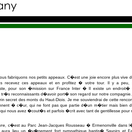
ous fabriquons nos petits appeaux. C�est une joie encore plus vive de 
s recevez ces appeaux et en profitez � votre tour. Il y a peu, 
iste, pour son �mission sur France Inter � Il existe un endroit
tr�s reconnaissants d�avoir port� son regard sur notre compagnie. Et
crin secret des monts du Haut-Diois. Je me souviendrai de cette renc
ennent � c�ur, qui ne font pas que partie d�un m�tier mais bien 
 qui nous avez �cout�s et parfois �crit avec tant de gentillesse pour 
 vivre, c�est au Parc Jean-Jacques Rousseau � Ermenonville dans l
 aura lieu un �v�nement fort sympathique baptis� Savoirs et Fai