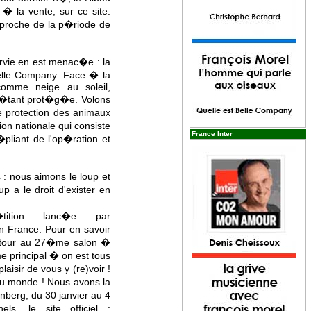
 � la vente, sur ce site.
approche de la p�riode de
urvie en est menac�e : la
 Belle Company. Face � la
 comme neige au soleil,
'�tant prot�g�e. Volons
 protection des animaux
on nationale qui consiste
France Inter
pliant de l'op�ration et
 : nous aimons le loup et
p a le droit d'exister en
tition lanc�e par
en France. Pour en savoir
un tour au 27�me salon �
 principal � on est tous
sir de vous y (re)voir !
 du monde ! Nous avons la
nberg, du 30 janvier au 4
s, le site officiel :