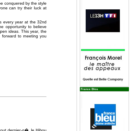
be conquered by the style
yone can try their luck at
as every year at the 32nd
he opportunity to believe
open ideas. This year, the
g forward to meeting you
France Bleu
 tout dernier-n�, le Hibou