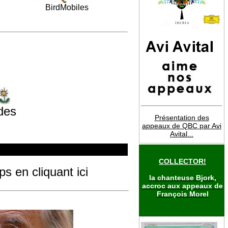
BirdMobiles
 des
Présentation des
appeaux de QBC par Avi
Avital...
COLLECTOR!
 en cliquant ici
la chanteuse Bjork,
accroc aux appeaux de
François Morel