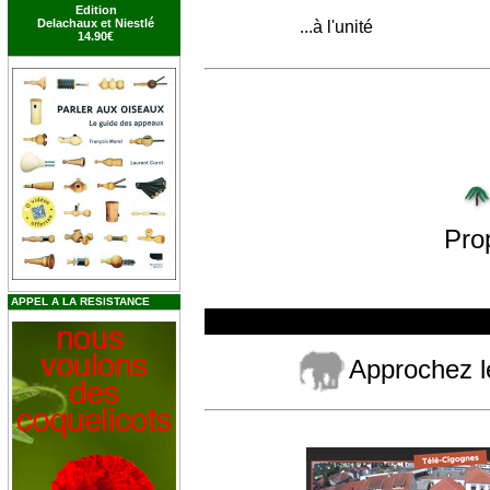
Edition
Delachaux et Niestlé
...à l'unité
14.90€
Pro
APPEL A LA RESISTANCE
Approchez l