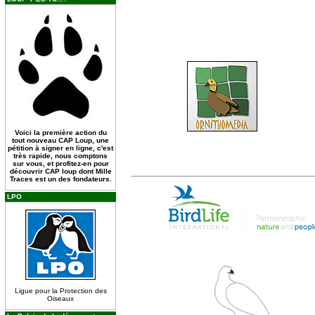
Voici la première action du
tout nouveau CAP Loup, une
pétition à signer en ligne, c'est
très rapide, nous comptons
sur vous, et profitez-en pour
découvrir CAP loup dont Mille
Traces est un des fondateurs.
LPO
Ligue pour la Protection des
Oiseaux