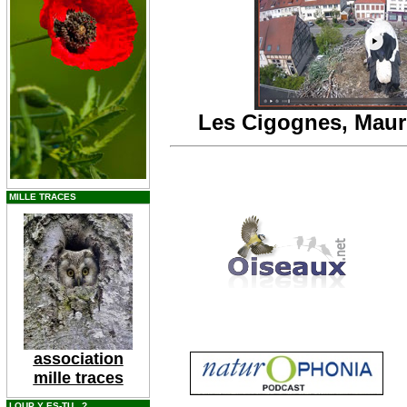
Les Cigognes, Mauri
MILLE TRACES
association
mille traces
LOUP Y ES-TU...?